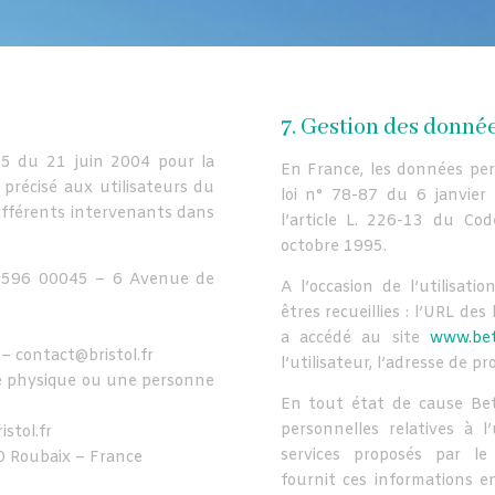
7. Gestion des donné
575 du 21 juin 2004 pour la
En France, les données pe
 précisé aux utilisateurs du
loi n° 78-87 du 6 janvier
différents intervenants dans
l’article L. 226-13 du Co
octobre 1995.
 596 00045 – 6 Avenue de
A l’occasion de l’utilisati
êtres recueillies : l’URL des
a accédé au site
www.bet
– contact@bristol.fr
l’utilisateur, l’adresse de pr
ne physique ou une personne
En tout état de cause Bet
personnelles relatives à l
stol.fr
services proposés par l
0 Roubaix – France
fournit ces informations 