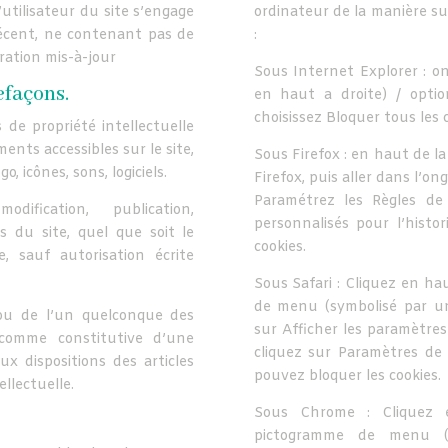
 l’utilisateur du site s’engage
ordinateur de la manière sui
récent, ne contenant pas de
:
ration mis-à-jour
Sous Internet Explorer : o
efaçons.
en haut a droite) / option
choisissez Bloquer tous les c
 de propriété intellectuelle
ments accessibles sur le site,
Sous Firefox : en haut de l
, icônes, sons, logiciels.
Firefox, puis aller dans l’on
Paramétrez les Règles de 
dification, publication,
personnalisés pour l’histo
 du site, quel que soit le
cookies.
e, sauf autorisation écrite
Sous Safari : Cliquez en ha
de menu (symbolisé par un
 ou de l’un quelconque des
sur Afficher les paramètres
 comme constitutive d’une
cliquez sur Paramètres de 
x dispositions des articles
pouvez bloquer les cookies.
llectuelle.
Sous Chrome : Cliquez 
pictogramme de menu (sy