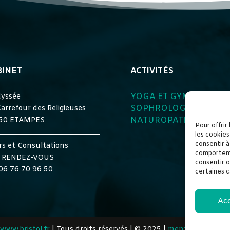
BINET
ACTIVITÉS
YOGA ET GYM DOUCE
dyssée
SOPHROLOGIE
arrefour des Religieuses
NATUROPATHIE
50 ETAMPES
Pour offrir
les cookies
consentir à
s et Consultations
comportemen
 RENDEZ-VOUS
consentir o
 06 76 70 96 50
certaines c
Ac
www.bristol.fr
| Tous droits réservés | © 2025 |
mentions légales