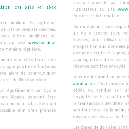
lorsqu’il procède par lui-
ation du site et des
l’utilisateur du site
www.
fournir ces informations.
.fr
implique l’acceptation
Conformément aux dispositio
tilisation ci-après décrites.
17 du 6 janvier 1978 rela
tibles d’être modifiées ou
libertés, tout utilisateur d
eurs du site
www.bettina-
d’opposition aux données p
de manière régulière.
demande écrite et signée, 
avec signature du titulaire d
oment aux utilisateurs. Une
réponse doit être envoyée.
chnique peut être toutefois
cera alors de communiquer
Aucune information person
eures de l’intervention.
abraham.fr
n’est publiée à 
cédée ou vendue sur un
ur régulièrement par Cyrille
l’hypothèse du rachat de B
ons légales peuvent être
la transmission des dites in
éanmoins à l’utilisateur qui
son tour tenu de la même o
possible afin d’en prendre
des données vis à vis de l’ut
.
Les bases de données sont p