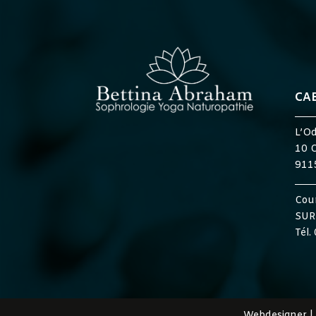
CA
L’O
10 C
911
Cour
SUR
Tél.
Webdesigner |