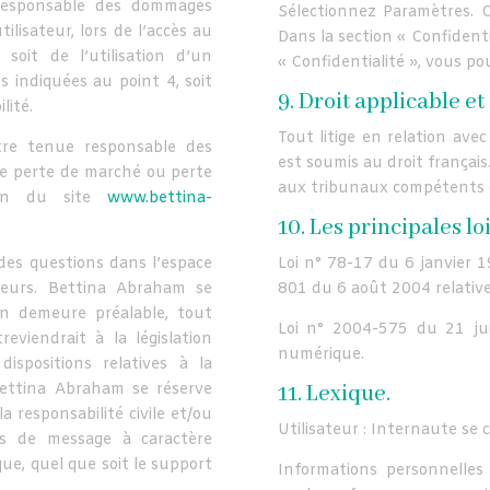
responsable des dommages
Sélectionnez Paramètres. C
tilisateur, lors de l’accès au
Dans la section « Confidenti
 soit de l’utilisation d’un
« Confidentialité », vous po
s indiquées au point 4, soit
9. Droit applicable et
lité.
Tout litige en relation avec 
re tenue responsable des
est soumis au droit français.
ne perte de marché ou perte
aux tribunaux compétents d
tion du site
www.bettina-
10. Les principales lo
 des questions dans l’espace
Loi n° 78-17 du 6 janvier 
ateurs. Bettina Abraham se
801 du 6 août 2004 relative 
en demeure préalable, tout
Loi n° 2004-575 du 21 ju
viendrait à la législation
numérique.
dispositions relatives à la
Bettina Abraham se réserve
11. Lexique.
a responsabilité civile et/ou
Utilisateur : Internaute se 
as de message à caractère
que, quel que soit le support
Informations personnelles