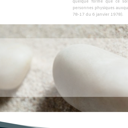
quelque forme que ce soit
personnes physiques auxquell
78-17 du 6 janvier 1978).