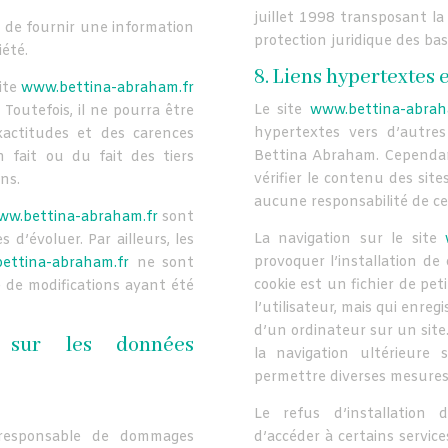
juillet 1998 transposant la
 de fournir une information
protection juridique des ba
iété.
8. Liens hypertextes e
site
www.bettina-abraham.fr
Le site
www.bettina-abrah
 Toutefois, il ne pourra être
hypertextes vers d’autres 
xactitudes et des carences
Bettina Abraham. Cependant
n fait ou du fait des tiers
vérifier le contenu des sit
ns.
aucune responsabilité de ce 
ww.bettina-abraham.fr
sont
La navigation sur le site
s d’évoluer. Par ailleurs, les
provoquer l’installation de 
ettina-abraham.fr
ne sont
cookie est un fichier de peti
e de modifications ayant été
l’utilisateur, mais qui enreg
d’un ordinateur sur un site.
es sur les données
la navigation ultérieure
permettre diverses mesures
Le refus d’installation d
responsable de dommages
d’accéder à certains service