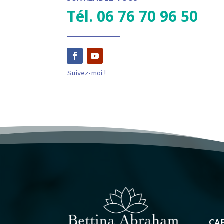
Tél. 06 76 70 96 50
Suivez-moi !
CA