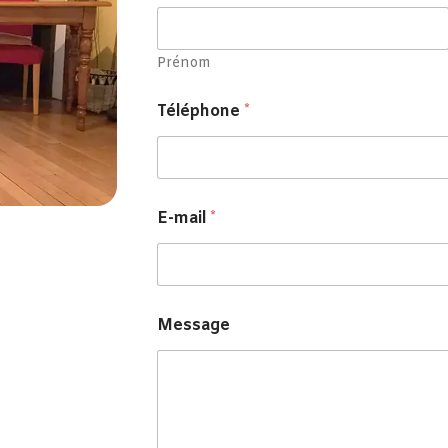
Prénom
Téléphone
*
E-mail
*
*
Message
E
-
m
a
i
l
P