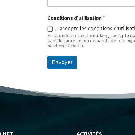
r
é
n
Conditions d'utilisation
*
o
m
J'accepte les conditions d'utilisa
En soumettant ce formulaire, j'accepte que
dans le cadre de ma demande de renseigne
peut en découler.
Envoyer
BINET
ACTIVITÉS