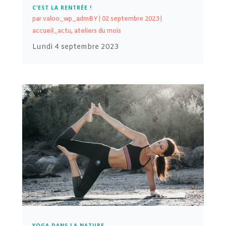
C’EST LA RENTRÉE !
par
valoo_wp_admBY
|
02 septembre 2023
|
accueil_actu
,
ateliers du mois
Lundi 4 septembre 2023
YOGA DANS LA NATURE