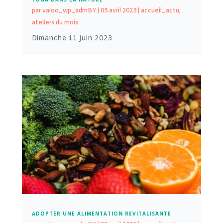
par
valoo_wp_admBY
|
05 avril 2023
|
accueil_actu
,
ateliers du mois
Dimanche 11 juin 2023
ADOPTER UNE ALIMENTATION REVITALISANTE