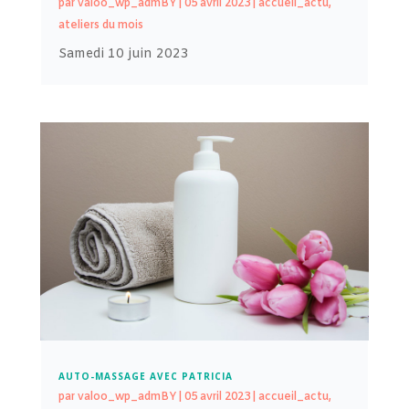
par
valoo_wp_admBY
|
05 avril 2023
|
accueil_actu
,
ateliers du mois
Samedi 10 juin 2023
AUTO-MASSAGE AVEC PATRICIA
par
valoo_wp_admBY
|
05 avril 2023
|
accueil_actu
,