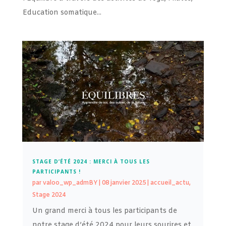
Education somatique...
STAGE D’ÉTÉ 2024 : MERCI À TOUS LES
PARTICIPANTS !
par
valoo_wp_admBY
|
08 janvier 2025
|
accueil_actu
,
Stage 2024
Un grand merci à tous les participants de
notre stage d’été 2024 pour leurs sourires et