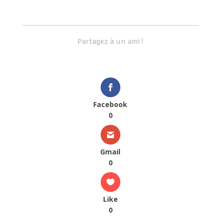
Partagez à un ami !
Facebook
0
Gmail
0
Like
0